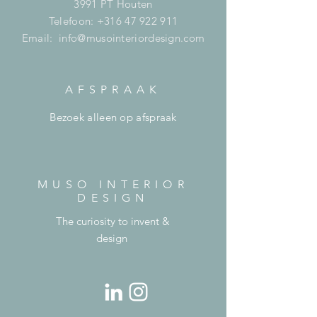
3991 PT Houten
Telefoon:
+316 47 922 911
Email:
info@musointeriordesign.com
AFSPRAAK
Bezoek alleen op afspraak
MUSO INTERIOR
DESIGN
The curiosity to invent &
design