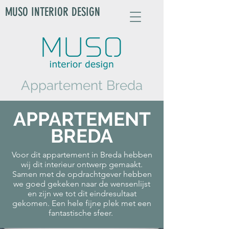
MUSO INTERIOR DESIGN
Appartement Breda
APPARTEMENT
BREDA
Voor dit appartement in Breda hebben
wij dit interieur ontwerp gemaakt.
Samen met de opdrachtgever hebben
we goed gekeken naar de wensenlijst
en zijn we tot dit eindresultaat
gekomen. Een hele fijne plek met een
fantastische sfeer.